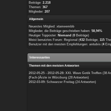
Beiträge:
2.218
Themen:
367
Mitglieder:
207
Allgemein
Neuestes Mitglied:
xtameembb
Mitglieder, die Beiträge geschrieben haben:
58,94%
Heutiger Topposter:
Niemand
(
0
Beiträge)
Meist benutztes Forum:
Regional
(
432
Beiträge,
115
The
Benutzer mit den meisten Empfehlungen:
antubis
(
4
Emp
Interessantes
Themen mit den meisten Antworten
2012-05-25 - 2012-05-28: XXI. Wave Gotik Treffen
(38 An
(Fach-)Ärzte in Würzburg
(28 Antworten)
2012-03-09: Schwarzer Freitag
(24 Antworten)