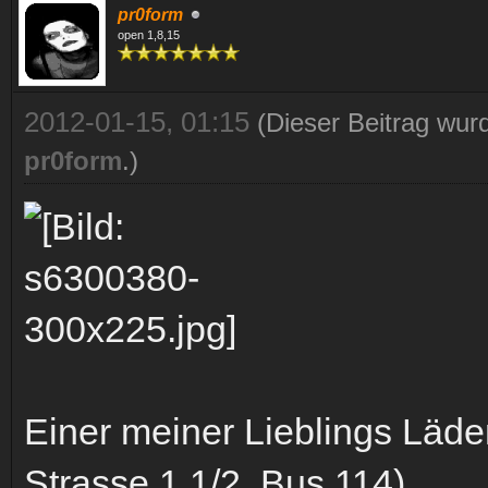
pr0form
open 1,8,15
2012-01-15, 01:15
(Dieser Beitrag wur
pr0form
.)
Einer meiner Lieblings Läde
Strasse 1 1/2, Bus 114).