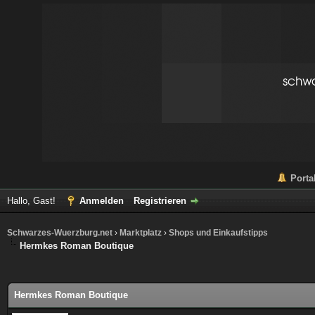
Porta
Hallo, Gast!
Anmelden
Registrieren
Schwarzes-Wuerzburg.net
›
Marktplatz
›
Shops und Einkaufstipps
Hermkes Roman Boutique
 im Durchschnitt
Hermkes Roman Boutique