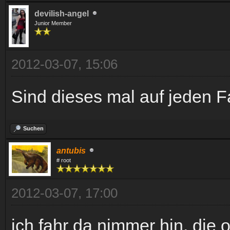
devilish-angel
Junior Member
2012-03-07, 15:06
Sind dieses mal auf jeden F
Suchen
antubis
# root
2012-03-07, 17:00
ich fahr da nimmer hin. die o