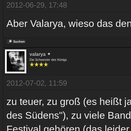
2012-06-29, 17:48
Aber Valarya, wieso das den
Suchen
valarya
Die Schwester des Königs
2012-07-02, 11:59
zu teuer, zu groß (es heißt 
des Südens"), zu viele Bands
Festival gehören (das leider