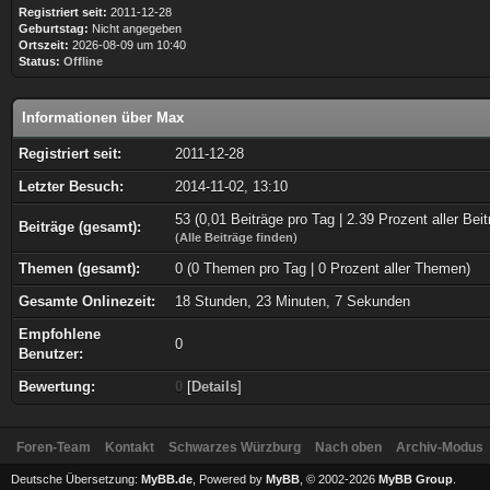
Registriert seit:
2011-12-28
Geburtstag:
Nicht angegeben
Ortszeit:
2026-08-09 um 10:40
Status:
Offline
Informationen über Max
Registriert seit:
2011-12-28
Letzter Besuch:
2014-11-02, 13:10
53 (0,01 Beiträge pro Tag | 2.39 Prozent aller Beit
Beiträge (gesamt):
(
Alle Beiträge finden
)
Themen (gesamt):
0 (0 Themen pro Tag | 0 Prozent aller Themen)
Gesamte Onlinezeit:
18 Stunden, 23 Minuten, 7 Sekunden
Empfohlene
0
Benutzer:
Bewertung:
0
[
Details
]
Foren-Team
Kontakt
Schwarzes Würzburg
Nach oben
Archiv-Modus
Deutsche Übersetzung:
MyBB.de
, Powered by
MyBB
, © 2002-2026
MyBB Group
.