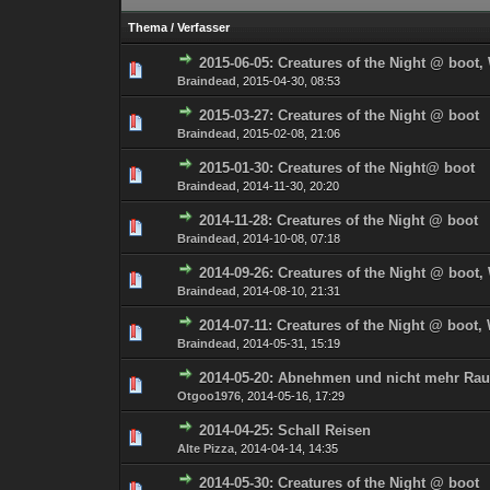
Thema
/
Verfasser
2015-06-05: Creatures of the Night @ boot
0 Bewertung(en) - 0 von
1
Braindead
,
2015-04-30, 08:53
2015-03-27: Creatures of the Night @ boot
0 Bewertung(en) - 0 von
1
Braindead
,
2015-02-08, 21:06
2015-01-30: Creatures of the Night@ boot
0 Bewertung(en) - 0 von
1
Braindead
,
2014-11-30, 20:20
2014-11-28: Creatures of the Night @ boot
0 Bewertung(en) - 0 von
1
Braindead
,
2014-10-08, 07:18
2014-09-26: Creatures of the Night @ boot
0 Bewertung(en) - 0 von
1
Braindead
,
2014-08-10, 21:31
2014-07-11: Creatures of the Night @ boot
0 Bewertung(en) - 0 von
1
Braindead
,
2014-05-31, 15:19
2014-05-20: Abnehmen und nicht mehr Ra
0 Bewertung(en) - 0 von
1
Otgoo1976
,
2014-05-16, 17:29
2014-04-25: Schall Reisen
0 Bewertung(en) - 0 von
1
Alte Pizza
,
2014-04-14, 14:35
2014-05-30: Creatures of the Night @ boot
0 Bewertung(en) - 0 von
1