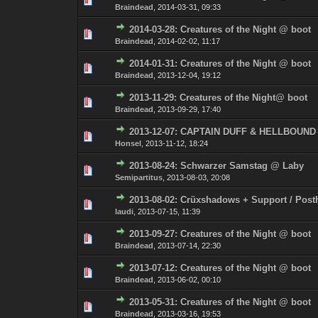
Braindead
,
2014-03-31, 09:33
2014-03-28: Creatures of the Night @ boot
0 Bewertung(en) - 0 von
1
Braindead
,
2014-02-02, 11:17
2014-01-31: Creatures of the Night @ boot
0 Bewertung(en) - 0 von
1
Braindead
,
2013-12-04, 19:12
2013-11-29: Creatures of the Night@ boot
0 Bewertung(en) - 0 von
1
Braindead
,
2013-09-29, 17:40
2013-12-07: CAPTAIN DUFF & HELLBOUND
0 Bewertung(en) - 0 von
1
Honsel
,
2013-11-12, 18:24
2013-08-24: Schwarzer Samstag @ Laby
0 Bewertung(en) - 0 von
1
Semipartitus
,
2013-08-03, 20:08
2013-08-02: Crüxshadows + Support / Post
0 Bewertung(en) - 0 von
1
laudi
,
2013-07-15, 11:39
2013-09-27: Creatures of the Night @ boot
0 Bewertung(en) - 0 von
1
Braindead
,
2013-07-14, 22:30
2013-07-12: Creatures of the Night @ boot
0 Bewertung(en) - 0 von
1
Braindead
,
2013-06-02, 00:10
2013-05-31: Creatures of the Night @ boot
0 Bewertung(en) - 0 von
1
Braindead
,
2013-03-16, 19:53