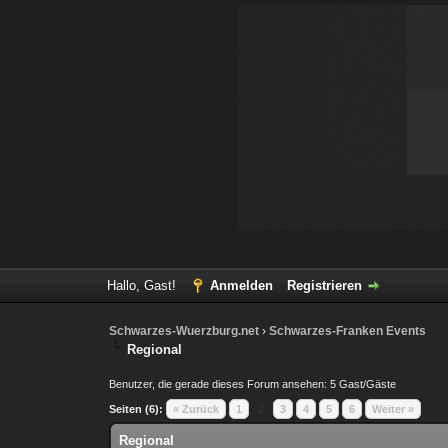
Hallo, Gast!
Anmelden
Registrieren
Schwarzes-Wuerzburg.net
›
Schwarzes-Franken Events
Regional
Benutzer, die gerade dieses Forum ansehen: 5 Gast/Gäste
Seiten (6):
« Zurück
1
2
3
4
5
6
Weiter »
Regional